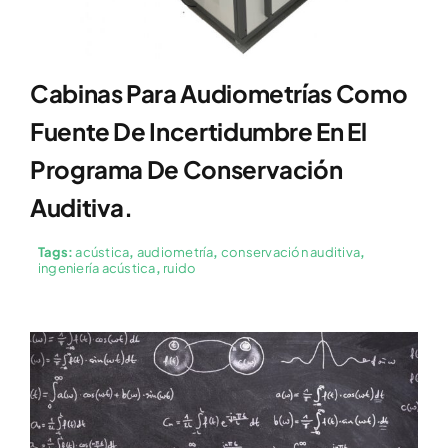
Cabinas Para Audiometrías Como
Fuente De Incertidumbre En El
Programa De Conservación
Auditiva.
Tags:
acústica
,
audiometría
,
conservación auditiva
,
ingeniería acústica
,
ruido