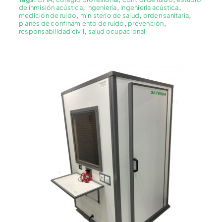
de inmisión acústica
,
ingeniería
,
ingeniería acústica
,
medición de ruido
,
ministerio de salud
,
orden sanitaria
,
planes de confinamiento de ruido
,
prevención
,
responsabilidad civil
,
salud ocupacional