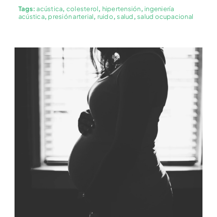
Tags:
acústica
,
colesterol
,
hipertensión
,
ingeniería
acústica
,
presión arterial
,
ruido
,
salud
,
salud ocupacional