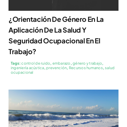
¿Orientación De Género En La
Aplicación De La Salud Y
Seguridad Ocupacional En El
Trabajo?
Tags:
control de ruido
,
embarazo
,
género y trabajo
,
ingeniería acústica
,
prevención
,
Recursos humanos
,
salud
ocupacional