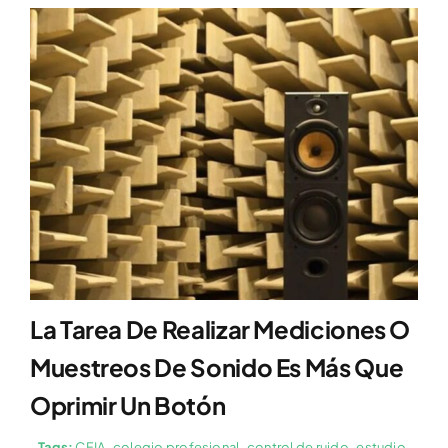
La Tarea De Realizar Mediciones O
Muestreos De Sonido Es Más Que
Oprimir Un Botón
Tags:
CFIA
,
colegio profesional
,
control de ruido
,
estudio