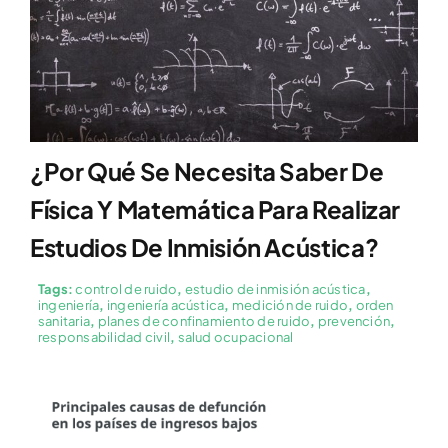
¿Por Qué Se Necesita Saber De
Física Y Matemática Para Realizar
Estudios De Inmisión Acústica?
Tags:
control de ruido
,
estudio de inmisión acústica
,
ingeniería
,
ingeniería acústica
,
medición de ruido
,
orden
sanitaria
,
planes de confinamiento de ruido
,
prevención
,
responsabilidad civil
,
salud ocupacional