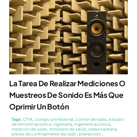
La Tarea De Realizar Mediciones O
Muestreos De Sonido Es Más Que
Oprimir Un Botón
Tags:
CFIA
,
colegio profesional
,
control de ruido
,
estudio
de inmisión acústica
,
ingeniería
,
ingeniería acústica
,
medición de ruido
,
ministerio de salud
,
orden sanitaria
,
planes de confinamiento de ruido
,
prevención
,