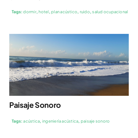
Tags:
dormir
,
hotel
,
plan acústico
,
ruido
,
salud ocupacional
Paisaje Sonoro
Tags:
acústica
,
ingeniería acústica
,
paisaje sonoro