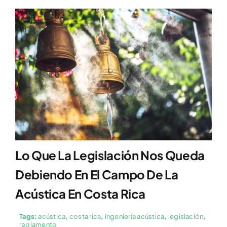
Lo Que La Legislación Nos Queda
Debiendo En El Campo De La
Acústica En Costa Rica
Tags:
acústica
,
costa rica
,
ingeniería acústica
,
legislación
,
reglamento