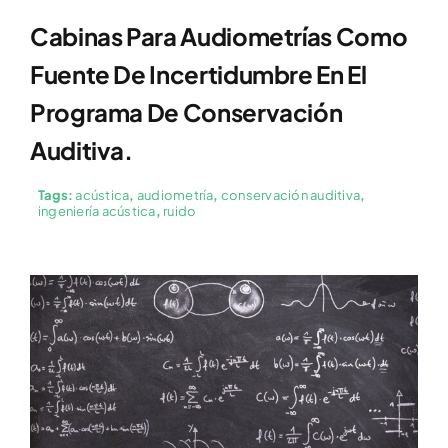
Cabinas Para Audiometrías Como
Fuente De Incertidumbre En El
Programa De Conservación
Auditiva.
Tags:
acústica
,
audiometría
,
conservación auditiva
,
ingeniería acústica
,
ruido